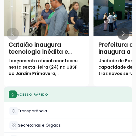
Catalão inaugura
Prefeitura d
tecnologia inédita e
inaugura a 
assume posição de
Unidade Bás
Lançamento oficial aconteceu
Unidade de Porte
destaque na saúde
Saúde da Fa
nesta sexta-feira (24) na UBSF
capacidade de 
digital no SUS
Fayad Camp
do Jardim Primavera,
traz novos servi
população
consolidando o município como
especializados 
o primeiro do país a receber o
Primavera e reg
projeto de triagem digital
ACESSO RÁPIDO
Transparência
Secretarias e Órgãos