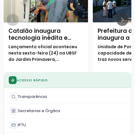
Catalão inaugura
Prefeitura d
tecnologia inédita e
inaugura a 
assume posição de
Unidade Bás
Lançamento oficial aconteceu
Unidade de Porte
destaque na saúde
Saúde da Fa
nesta sexta-feira (24) na UBSF
capacidade de 
digital no SUS
Fayad Camp
do Jardim Primavera,
traz novos servi
população
consolidando o município como
especializados 
o primeiro do país a receber o
Primavera e reg
projeto de triagem digital
ACESSO RÁPIDO
Transparência
Secretarias e Órgãos
IPTU