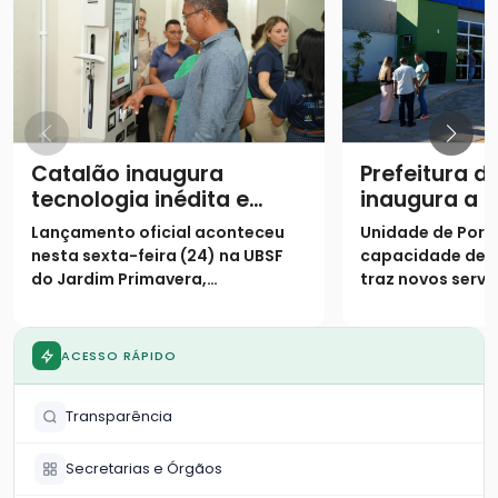
Catalão inaugura
Prefeitura d
tecnologia inédita e
inaugura a 
assume posição de
Unidade Bás
Lançamento oficial aconteceu
Unidade de Porte
destaque na saúde
Saúde da Fa
nesta sexta-feira (24) na UBSF
capacidade de 
digital no SUS
Fayad Camp
do Jardim Primavera,
traz novos servi
população
consolidando o município como
especializados 
o primeiro do país a receber o
Primavera e reg
projeto de triagem digital
ACESSO RÁPIDO
Transparência
Secretarias e Órgãos