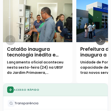
Catalão inaugura
Prefeitura d
tecnologia inédita e
inaugura a 
assume posição de
Unidade Bás
Lançamento oficial aconteceu
Unidade de Porte
destaque na saúde
Saúde da Fa
nesta sexta-feira (24) na UBSF
capacidade de 
digital no SUS
Fayad Camp
do Jardim Primavera,
traz novos servi
população
consolidando o município como
especializados 
o primeiro do país a receber o
Primavera e reg
projeto de triagem digital
ACESSO RÁPIDO
Transparência