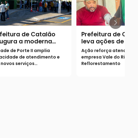
feitura de Catalão
Prefeitura de Cata
augura a moderna
leva ações de saú
idade Básica de
zona rural
ade de Porte II amplia
Ação reforça atendimen
de da Família Márcia
acidade de atendimento e
empresa Vale do Rio Gr
yad Campos à
 novos serviços
Reflorestamento
pulação
cializados para o Jardim
avera e região