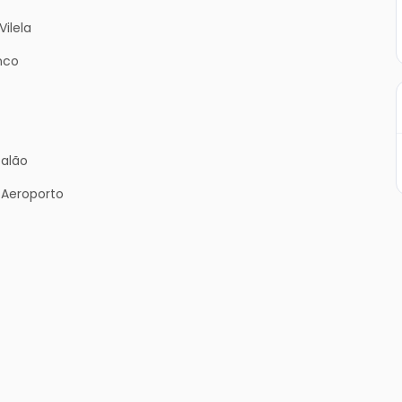
Vilela
nco
talão
 Aeroporto