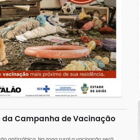
a D da Campanha de Vacinação
ão antirrábica. Na zona rural a vacinação será