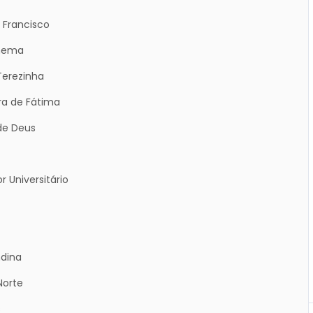
 Francisco
anema
Terezinha
ra de Fátima
de Deus
 Universitário
ndina
Norte
s