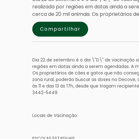
realizada por regiões em datas ainda a se
cerca de 20 mil animais. Os proprietários d
Compartilhar
Dia 22 de setembro é o dia \"D\" de vacinação an
regiões em datas ainda a serem agendadas. A me
Os proprietários de cães e gatos que não conseg
zona rural, poderão buscar as doses no Decove, q
às 11 e das 13 às 17h, desde que tragam recipient
3442-5449.
Locais de Vacinação:
ESCOLAS ESTADUAIS