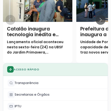
Catalão inaugura
Prefeitura d
tecnologia inédita e
inaugura a 
assume posição de
Unidade Bás
Lançamento oficial aconteceu
Unidade de Porte
destaque na saúde
Saúde da Fa
nesta sexta-feira (24) na UBSF
capacidade de 
digital no SUS
Fayad Camp
do Jardim Primavera,
traz novos servi
população
consolidando o município como
especializados 
o primeiro do país a receber o
Primavera e reg
projeto de triagem digital
ACESSO RÁPIDO
Transparência
Secretarias e Órgãos
IPTU