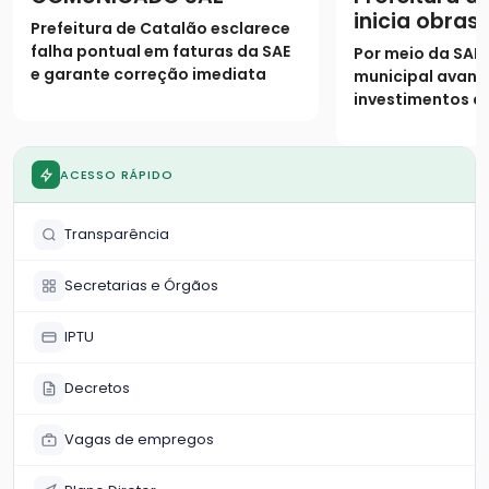
inicia obras 
Prefeitura de Catalão esclarece
saneamento
falha pontual em faturas da SAE
Por meio da SAE
município
e garante correção imediata
municipal avan
investimentos d
universalizar o 
ampliar a rede 
ACESSO RÁPIDO
Transparência
Secretarias e Órgãos
IPTU
Decretos
Vagas de empregos