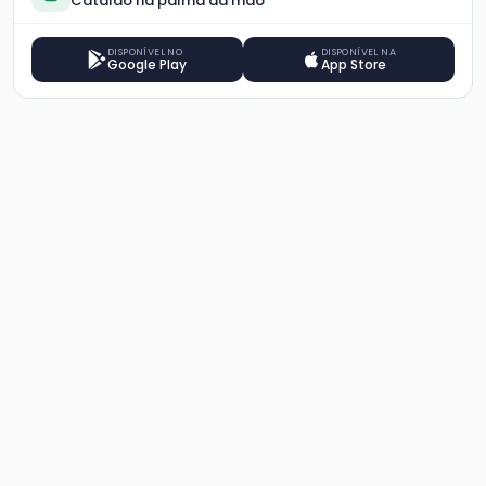
Catalão na palma da mão
DISPONÍVEL NO
DISPONÍVEL NA
Google Play
App Store