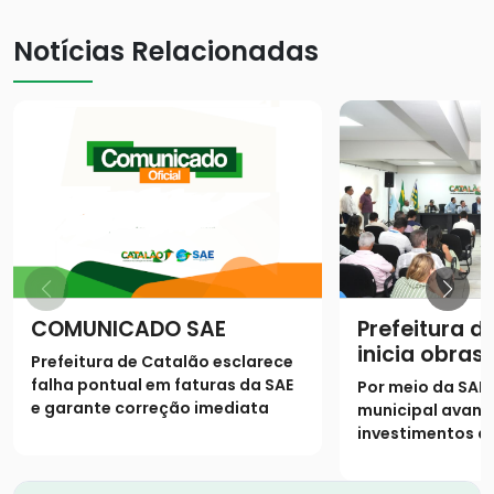
Notícias Relacionadas
COMUNICADO SAE
Prefeitura d
inicia obras 
Prefeitura de Catalão esclarece
saneamento
falha pontual em faturas da SAE
Por meio da SAE
município
e garante correção imediata
municipal avan
investimentos d
universalizar o 
ampliar a rede 