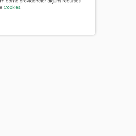
bem como providenciar alguns recursos
e
Cookies
.
ãos
Portal da Transparência
Resp. Fiscal
Licitação
Leis
Receitas
Despesas
Decretos
Contato