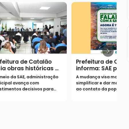
feitura de Catalão
Prefeitura de Cata
cia obras históricas de
informa: SAE pass
neamento no
utilizar o número 1
meio da SAE, administração
A mudança visa moderni
nicípio
como canal único
icipal avança com
simplificar e dar mais ag
atendimento
stimentos decisivos para
ao contato da populaçã
ersalizar o acesso à água e
autarquia; atendimento 
iar a rede de esgoto
WhatsApp permanece in