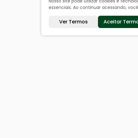
Nosso site pode utilizar cookies e tecn
essenciais. Ao continuar acessando, vo
Ver Termos
Aceitar Term
Sites úteis
Cida
Equatorial
Históri
SAE
Dados 
Câmara de Vereadores
Ouvi
Webmail
Acesso
Denunc
Acompa