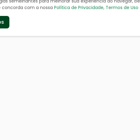
ologias semelhantes para melhorar sua experiência ao navegar, 
cê concorda com a nossa
Política de Privacidade
,
Termos de Uso
os
de
Serviços aos Cidad
a
Certidão Negativa
geográficos
Cadastro de Contribuinte
Cadastro de Fornecedor
doria
IPTU
 a Informação
ITR - Valor Terra Nua
ia
Nota Fiscal
nhar Solicitação
Serviços online