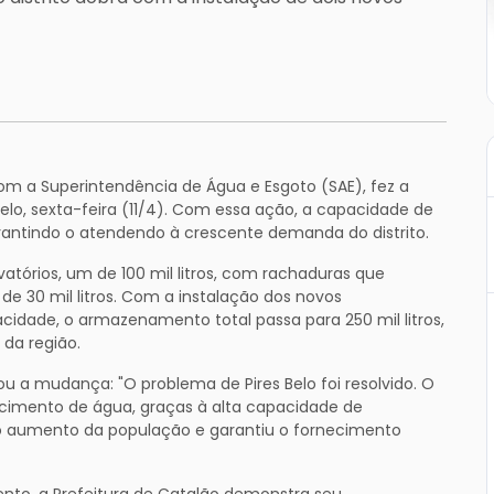
com a Superintendência de Água e Esgoto (SAE), fez a
Belo, sexta-feira (11/4). Com essa ação, a capacidade de
rantindo o atendendo à crescente demanda do distrito.
vatórios, um de 100 mil litros, com rachaduras que
 30 mil litros. Com a instalação dos novos
acidade, o armazenamento total passa para 250 mil litros,
da região.
u a mudança: "O problema de Pires Belo foi resolvido. O
ecimento de água, graças à alta capacidade de
o aumento da população e garantiu o fornecimento
to, a Prefeitura de Catalão demonstra seu