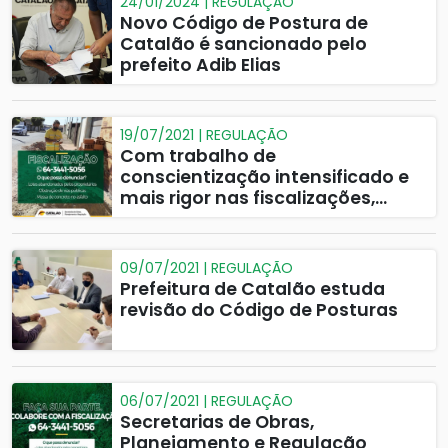
24/01/2024 | REGULAÇÃO
Novo Código de Postura de
Catalão é sancionado pelo
prefeito Adib Elias
19/07/2021 | REGULAÇÃO
Com trabalho de
conscientização intensificado e
mais rigor nas fiscalizações,
Prefeitura soluciona 100% de
ocorrências notificadas em
calçadas e lotes
09/07/2021 | REGULAÇÃO
Prefeitura de Catalão estuda
revisão do Código de Posturas
06/07/2021 | REGULAÇÃO
Secretarias de Obras,
Planejamento e Regulação