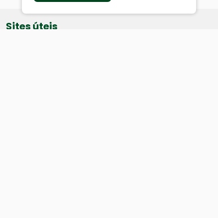
Sites úteis
Equatorial
SAE
Câmara de Vereadores
Webmail
Baixe nosso aplicativo:
Cidade
História