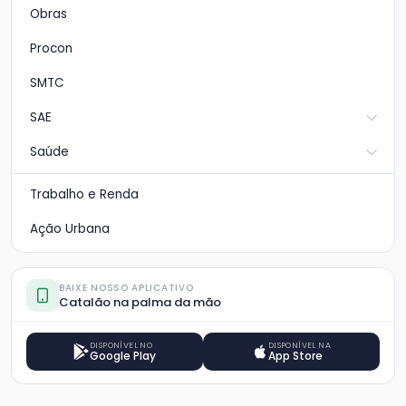
Obras
Procon
SMTC
SAE
Saúde
Trabalho e Renda
Ação Urbana
BAIXE NOSSO APLICATIVO
Catalão na palma da mão
DISPONÍVEL NO
DISPONÍVEL NA
Google Play
App Store