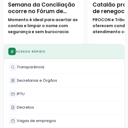
Semana da Conciliação
Catalão pro
ocorre no Fórum de
de renegoci
Catalão com condições
dívidas dura
Momento é ideal para acertar as
PROCON e Tribun
especiais para negociar
Semana Nac
contas e limpar o nome com
oferecem condiç
dívidas
Conciliação
segurança e sem burocracia
atendimento c
judicial para ac
ACESSO RÁPIDO
Transparência
Secretarias e Órgãos
IPTU
Decretos
Vagas de empregos