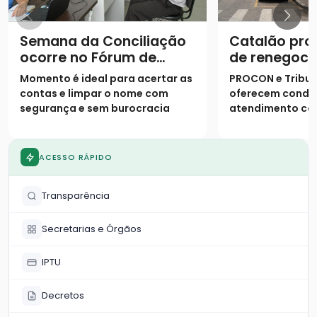
Semana da Conciliação
Catalão pro
ocorre no Fórum de
de renegoci
Catalão com condições
dívidas dura
Momento é ideal para acertar as
PROCON e Tribun
especiais para negociar
Semana Nac
contas e limpar o nome com
oferecem condiç
dívidas
Conciliação
segurança e sem burocracia
atendimento c
judicial para ac
ACESSO RÁPIDO
Transparência
Secretarias e Órgãos
IPTU
Decretos