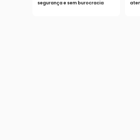
dívidas
Co
segurança e sem burocracia
ate
judi