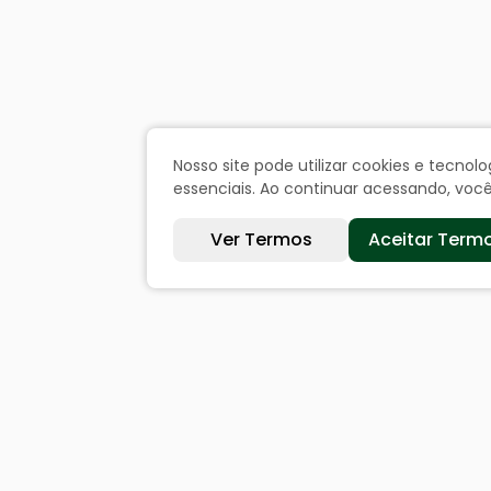
Nosso site pode utilizar cookies e tecn
essenciais. Ao continuar acessando, vo
Ver Termos
Aceitar Term
Sites úteis
Cida
Equatorial
Históri
SAE
Dados 