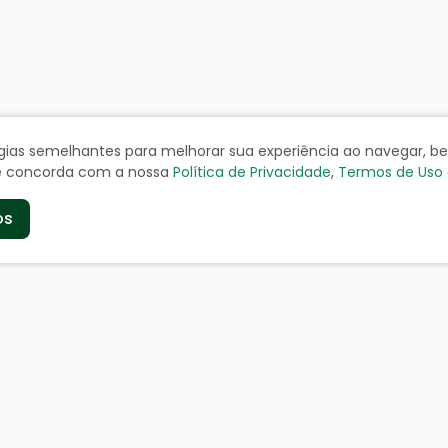
ologias semelhantes para melhorar sua experiência ao navegar, 
cê concorda com a nossa
Política de Privacidade
,
Termos de Uso
os
de
Serviços aos Cidad
a
Certidão Negativa
geográficos
Cadastro de Contribuinte