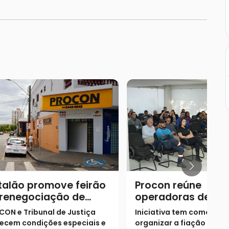
talão promove feirão
Procon reúne
 renegociação de
operadoras de
idas durante a
telecomunicações
ON e Tribunal de Justiça
Iniciativa tem como obje
mana Nacional da
debater a retirada
ecem condições especiais e
organizar a fiação e valo