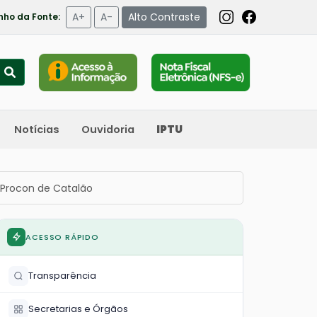
A+
A-
Alto Contraste
ho da Fonte:
Notícias
Ouvidoria
IPTU
 Procon de Catalão
ACESSO RÁPIDO
Transparência
Secretarias e Órgãos