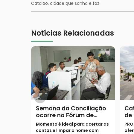
Catalão, cidade que sonha e faz!
Notícias Relacionadas
Semana da Conciliação
Ca
ocorre no Fórum de
de
Catalão com condições
dív
Momento é ideal para acertar as
PROC
especiais para negociar
Se
contas e limpar o nome com
ofer