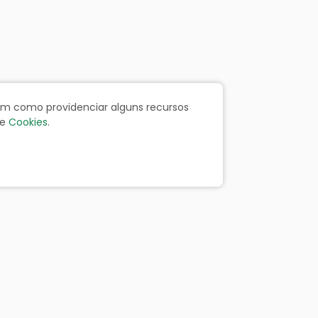
bem como providenciar alguns recursos
e
Cookies
.
ãos
Portal da Transparência
Resp. Fiscal
Licitação