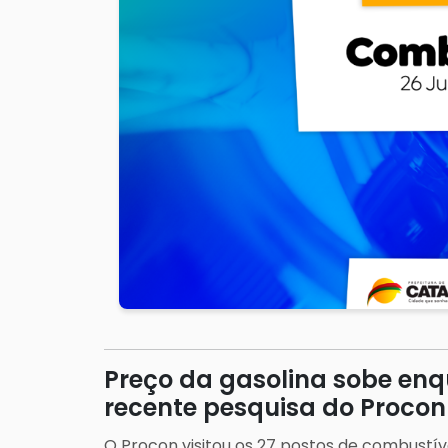
Preço da gasolina sobe enq
recente pesquisa do Procon
O Procon visitou os 27 postos de combustív