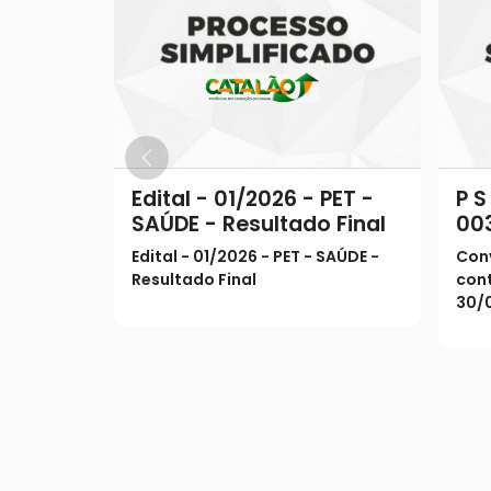
Edital - 01/2026 - PET -
P S
SAÚDE - Resultado Final
003
CO
Edital - 01/2026 - PET - SAÚDE -
Con
DE
Resultado Final
con
30/