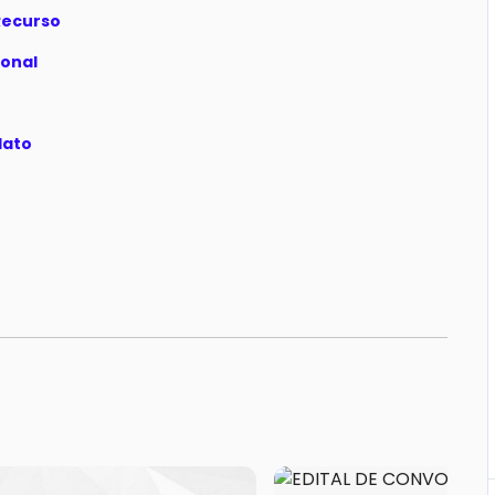
 Recurso
ional
dato