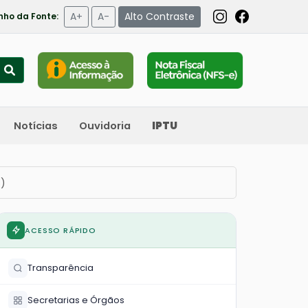
A+
A-
Alto Contraste
ho da Fonte:
Notícias
Ouvidoria
IPTU
S)
ACESSO RÁPIDO
Transparência
Secretarias e Órgãos