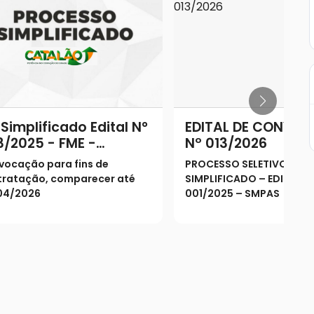
 Simplificado Edital N°
EDITAL DE CONVO
/2025 - FME -
Nº 013/2026
NVOCAÇÃO PARA FINS
vocação para fins de
PROCESSO SELETIVO
 CONTRATAÇÃO
tratação, comparecer até
SIMPLIFICADO – EDITAL N
04/2026
001/2025 – SMPAS