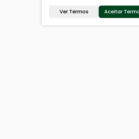
Ver Termos
Aceitar Term
Sites úteis
Cida
Equatorial
Históri
SAE
Dados 
Câmara de Vereadores
Ouvi
Webmail
Acesso
Denunc
Acompa
Baixe nosso aplicativo:
Carta 