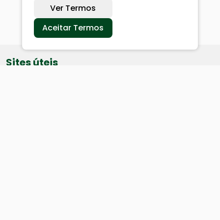
Ver Termos
Aceitar Termos
Sites úteis
Equatorial
SAE
Câmara de Vereadores
Webmail
Baixe nosso aplicativo: