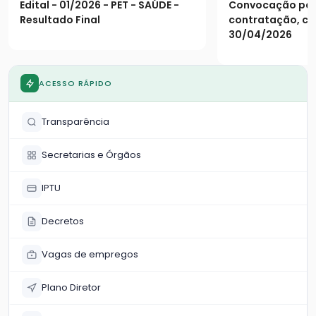
CONVOCAÇÃO
Edital - 01/2026 - PET - SAÚDE -
Convocação para
DE CONTRA
Resultado Final
contratação, c
30/04/2026
ACESSO RÁPIDO
Transparência
Secretarias e Órgãos
IPTU
Decretos
Vagas de empregos
Plano Diretor