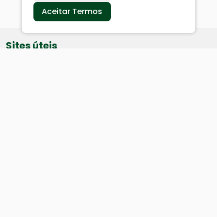
Aceitar Termos
Sites úteis
Equatorial
SAE
Câmara de Vereadores
Webmail
Baixe nosso aplicativo:
Cidade