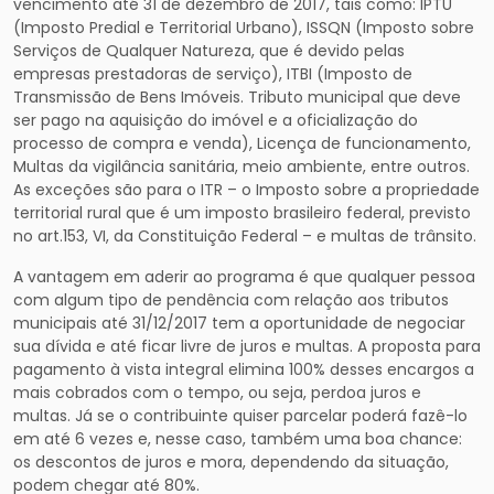
vencimento até 31 de dezembro de 2017, tais como: IPTU
(Imposto Predial e Territorial Urbano), ISSQN (Imposto sobre
Serviços de Qualquer Natureza, que é devido pelas
empresas prestadoras de serviço), ITBI (Imposto de
Transmissão de Bens Imóveis. Tributo municipal que deve
ser pago na aquisição do imóvel e a oficialização do
processo de compra e venda), Licença de funcionamento,
Multas da vigilância sanitária, meio ambiente, entre outros.
As exceções são para o ITR – o Imposto sobre a propriedade
territorial rural que é um imposto brasileiro federal, previsto
no art.153, VI, da Constituição Federal – e multas de trânsito.
A vantagem em aderir ao programa é que qualquer pessoa
com algum tipo de pendência com relação aos tributos
municipais até 31/12/2017 tem a oportunidade de negociar
sua dívida e até ficar livre de juros e multas. A proposta para
pagamento à vista integral elimina 100% desses encargos a
mais cobrados com o tempo, ou seja, perdoa juros e
multas. Já se o contribuinte quiser parcelar poderá fazê-lo
em até 6 vezes e, nesse caso, também uma boa chance:
os descontos de juros e mora, dependendo da situação,
podem chegar até 80%.