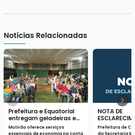
Notícias Relacionadas
Prefeitura e Equatorial
NOTA DE
entregam geladeiras e
ESCLARECIM
prestam serviços à
Mutirão oferece serviços
Prefeitura de Ca
população
essenciais de economia na conta
da Secretaria Mu