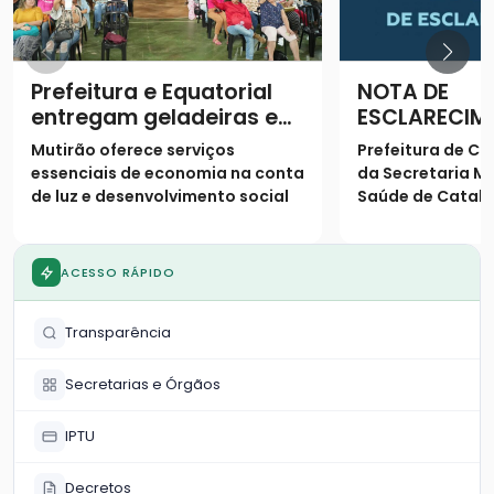
Prefeitura e Equatorial
NOTA DE
entregam geladeiras e
ESCLARECIM
prestam serviços à
Mutirão oferece serviços
Prefeitura de Ca
população
essenciais de economia na conta
da Secretaria Mu
de luz e desenvolvimento social
Saúde de Catalã
os seguintes es
população
ACESSO RÁPIDO
Transparência
Secretarias e Órgãos
IPTU
Decretos