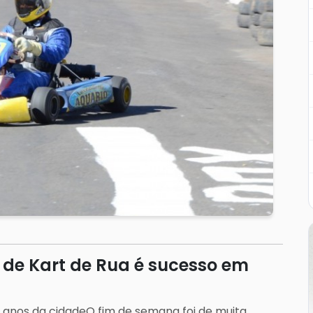
 de Kart de Rua é sucesso em
anos da cidadeO fim de semana foi de muita