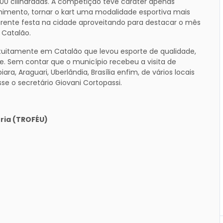
 400 cilindradas. A competição teve caráter apenas
enimento, tornar o kart uma modalidade esportiva mais
ente festa na cidade aproveitando para destacar o mês
 Catalão.
tuitamente em Catalão que levou esporte de qualidade,
. Sem contar que o município recebeu a visita de
a, Araguari, Uberlândia, Brasília enfim, de vários locais
isse o secretário Giovani Cortopassi.
ria (TROFÉU)