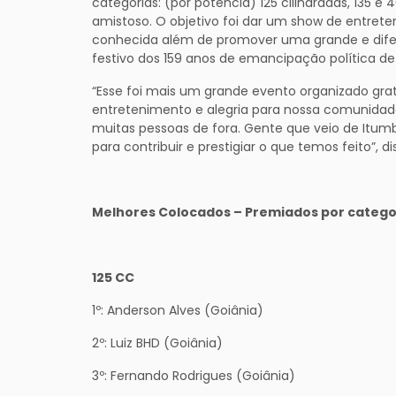
categorias: (por potência) 125 cilindradas, 135 e
amistoso. O objetivo foi dar um show de entret
conhecida além de promover uma grande e difer
festivo dos 159 anos de emancipação política de
“Esse foi mais um grande evento organizado gra
entretenimento e alegria para nossa comunidade
muitas pessoas de fora. Gente que veio de Itumbiar
para contribuir e prestigiar o que temos feito”, d
Melhores Colocados – Premiados por catego
125 CC
1º: Anderson Alves (Goiânia)
2º: Luiz BHD (Goiânia)
3º: Fernando Rodrigues (Goiânia)