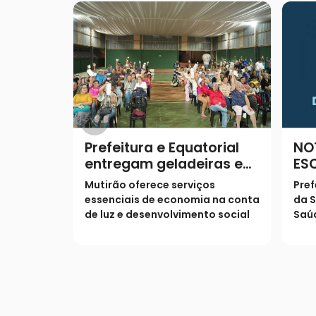
Prefeitura e Equatorial
NO
entregam geladeiras e
ES
prestam serviços à
Mutirão oferece serviços
Pref
população
essenciais de economia na conta
da S
de luz e desenvolvimento social
Saúd
os s
pop