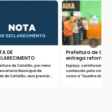
TA DE
Prefeitura de Cata
CLARECIMENTO
entrega reforma 
Centro Comunitár
eitura de Catalão, por meio
Espaço, carinhosamente
José Elizeu Marque
ecretaria Municipal de
conhecido pela comuni
Custódia
e de Catalão, vem prestar
como a "Quadra da Cust
eguintes esclarecimentos à
foi totalmente revitaliz
ulação
entregue aos moradores
a tradicional festa local