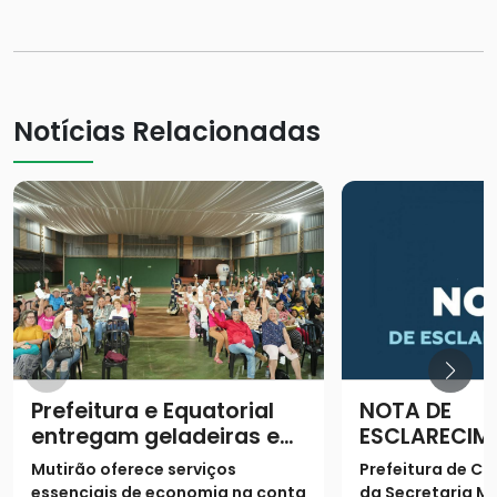
Notícias Relacionadas
Prefeitura e Equatorial
NOTA DE
entregam geladeiras e
ESCLARECIM
prestam serviços à
Mutirão oferece serviços
Prefeitura de Ca
população
essenciais de economia na conta
da Secretaria Mu