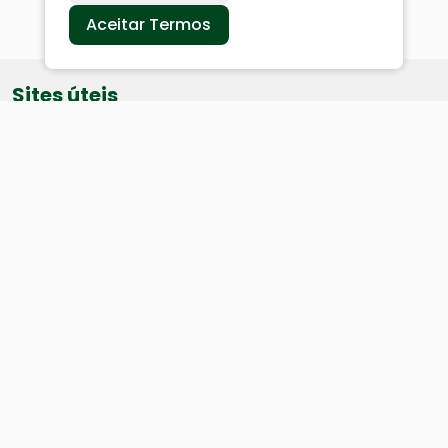
Aceitar Termos
Sites úteis
Equatorial
SAE
Câmara de Vereadores
Webmail
Baixe nosso aplicativo:
Cidade