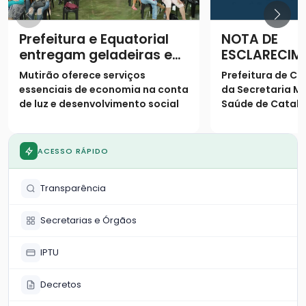
Prefeitura e Equatorial
NOTA DE
entregam geladeiras e
ESCLARECIM
prestam serviços à
Mutirão oferece serviços
Prefeitura de Ca
população
essenciais de economia na conta
da Secretaria Mu
de luz e desenvolvimento social
Saúde de Catalã
os seguintes es
população
ACESSO RÁPIDO
Transparência
Secretarias e Órgãos
IPTU
Decretos