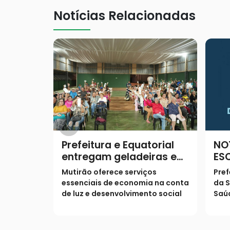
Notícias Relacionadas
Prefeitura e Equatorial
NO
entregam geladeiras e
ES
prestam serviços à
Mutirão oferece serviços
Pref
população
essenciais de economia na conta
da S
de luz e desenvolvimento social
Saúd
os s
pop