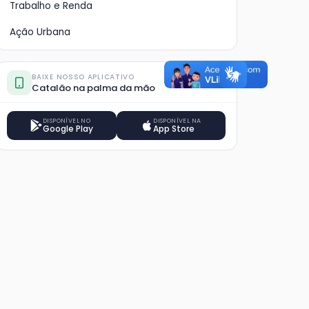
Trabalho e Renda
Ação Urbana
BAIXE NOSSO APLICATIVO
Catalão na palma da mão
DISPONÍVEL NO
DISPONÍVEL NA
Google Play
App Store