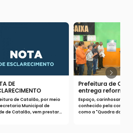
TA DE
Prefeitura de Cata
CLARECIMENTO
entrega reforma 
Centro Comunitár
eitura de Catalão, por meio
Espaço, carinhosamente
José Elizeu Marque
ecretaria Municipal de
conhecido pela comuni
Custódia
e de Catalão, vem prestar
como a "Quadra da Cust
eguintes esclarecimentos à
foi totalmente revitaliz
ulação
entregue aos moradores
a tradicional festa local