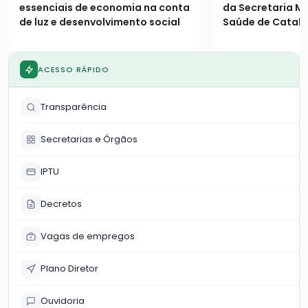
população
essenciais de economia na conta
da Secretaria Mu
de luz e desenvolvimento social
Saúde de Catalã
os seguintes es
população
ACESSO RÁPIDO
Transparência
Secretarias e Órgãos
IPTU
Decretos
Vagas de empregos
Plano Diretor
Ouvidoria