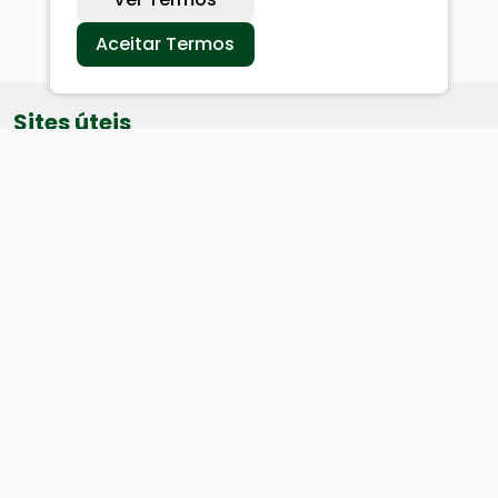
Aceitar Termos
Sites úteis
Equatorial
SAE
Câmara de Vereadores
Webmail
Baixe nosso aplicativo: