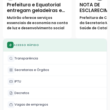
Prefeitura e Equatorial
NOTA DE
entregam geladeiras e
ESCLARECIM
prestam serviços à
Mutirão oferece serviços
Prefeitura de Ca
população
essenciais de economia na conta
da Secretaria Mu
de luz e desenvolvimento social
Saúde de Catalã
os seguintes es
população
ACESSO RÁPIDO
Transparência
Secretarias e Órgãos
IPTU
Decretos
Vagas de empregos