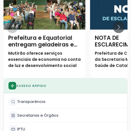
Prefeitura e Equatorial
NOTA DE
entregam geladeiras e
ESCLARECIM
prestam serviços à
Mutirão oferece serviços
Prefeitura de Ca
população
essenciais de economia na conta
da Secretaria Mu
de luz e desenvolvimento social
Saúde de Catalã
os seguintes es
população
ACESSO RÁPIDO
Transparência
Secretarias e Órgãos
IPTU