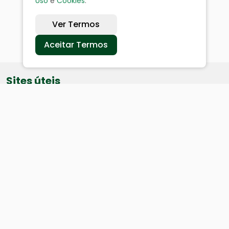
Uso
e
Cookies
.
Ver Termos
Aceitar Termos
Sites úteis
Equatorial
SAE
Câmara de Vereadores
Webmail
Baixe nosso aplicativo: