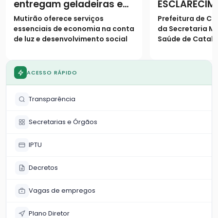
entregam geladeiras e
ESCLARECIM
prestam serviços à
Mutirão oferece serviços
Prefeitura de Ca
população
essenciais de economia na conta
da Secretaria Mu
de luz e desenvolvimento social
Saúde de Catalã
os seguintes es
população
ACESSO RÁPIDO
Transparência
Secretarias e Órgãos
IPTU
Decretos
Vagas de empregos
Plano Diretor