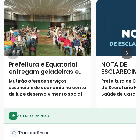
Prefeitura e Equatorial
NOTA DE
entregam geladeiras e
ESCLARECIM
prestam serviços à
Mutirão oferece serviços
Prefeitura de Ca
população
essenciais de economia na conta
da Secretaria Mu
de luz e desenvolvimento social
Saúde de Catalã
os seguintes es
população
ACESSO RÁPIDO
Transparência