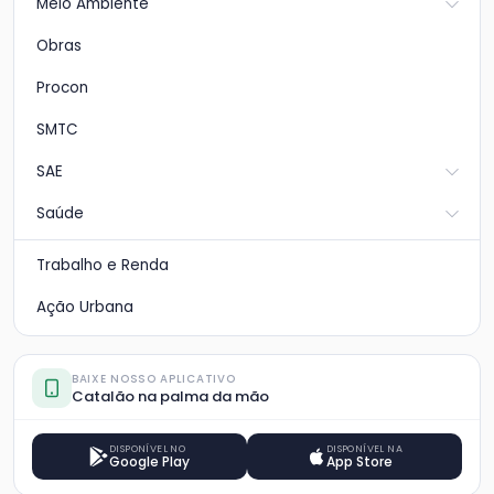
Meio Ambiente
Obras
Procon
SMTC
SAE
Saúde
Trabalho e Renda
Ação Urbana
BAIXE NOSSO APLICATIVO
Catalão na palma da mão
DISPONÍVEL NO
DISPONÍVEL NA
Google Play
App Store