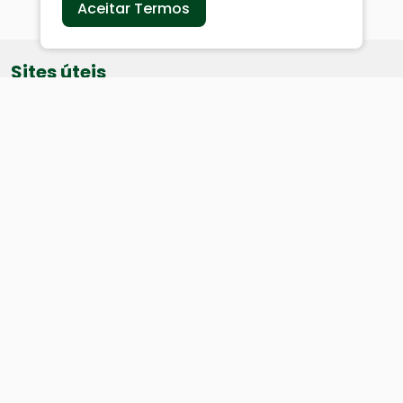
Aceitar Termos
Sites úteis
Equatorial
SAE
Câmara de Vereadores
Webmail
Baixe nosso aplicativo:
Cidade