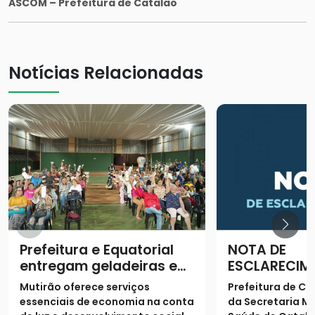
ASCOM – Prefeitura de Catalão
Notícias Relacionadas
Prefeitura e Equatorial
NOTA DE
entregam geladeiras e
ESCLARECIM
prestam serviços à
Mutirão oferece serviços
Prefeitura de Ca
população
essenciais de economia na conta
da Secretaria Mu