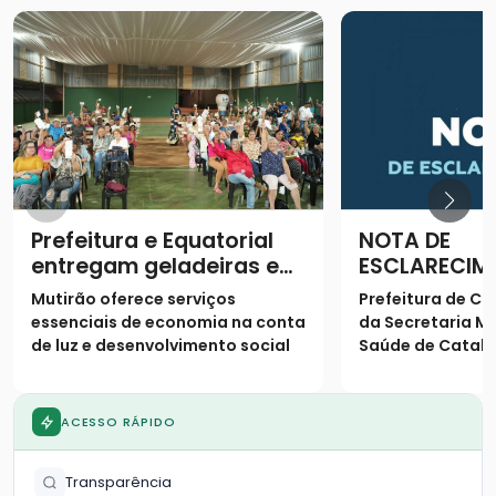
Prefeitura e Equatorial
NOTA DE
entregam geladeiras e
ESCLARECIM
prestam serviços à
Mutirão oferece serviços
Prefeitura de Ca
população
essenciais de economia na conta
da Secretaria Mu
de luz e desenvolvimento social
Saúde de Catalã
os seguintes es
população
ACESSO RÁPIDO
Transparência