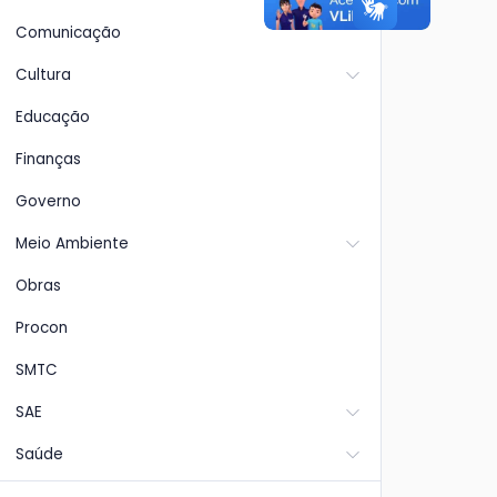
Comunicação
Cultura
Educação
Finanças
Governo
Meio Ambiente
Obras
Procon
SMTC
SAE
lão
Ponto Facultativo
Cat
Saúde
do
na 
Devido ao jogo Brasil x Japão
io
ent
pela Copa do Mundo, o