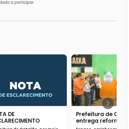
ada a participar.
TA DE
Prefeitura de Cata
CLARECIMENTO
entrega reforma 
Centro Comunitár