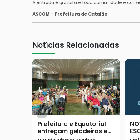
A entrada é gratuita e toda comunidade é convid
ASCOM – Prefeitura de Catalão
Notícias Relacionadas
Prefeitura e Equatorial
NO
entregam geladeiras e
ES
prestam serviços à