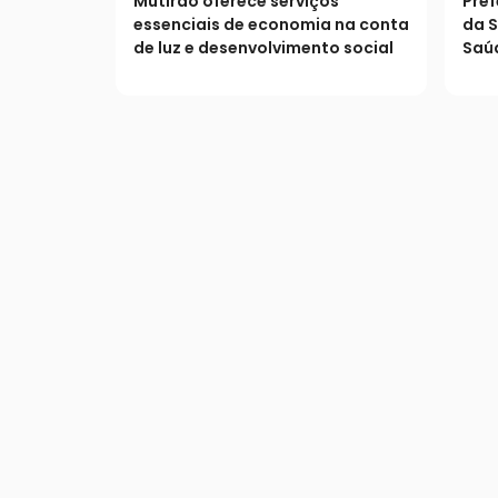
Mutirão oferece serviços
Pref
população
essenciais de economia na conta
da S
de luz e desenvolvimento social
Saúd
os s
pop