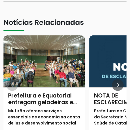
Notícias Relacionadas
Prefeitura e Equatorial
NOTA DE
entregam geladeiras e
ESCLARECIM
prestam serviços à
Mutirão oferece serviços
Prefeitura de Ca
população
essenciais de economia na conta
da Secretaria Mu
de luz e desenvolvimento social
Saúde de Catalã
os seguintes es