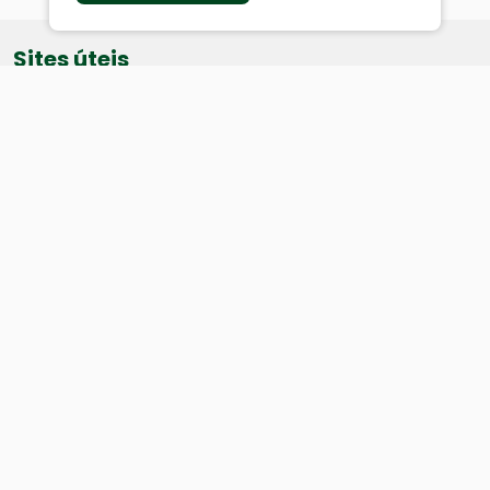
Sites úteis
Equatorial
SAE
Câmara de Vereadores
Webmail
Baixe nosso aplicativo:
Cidade
História