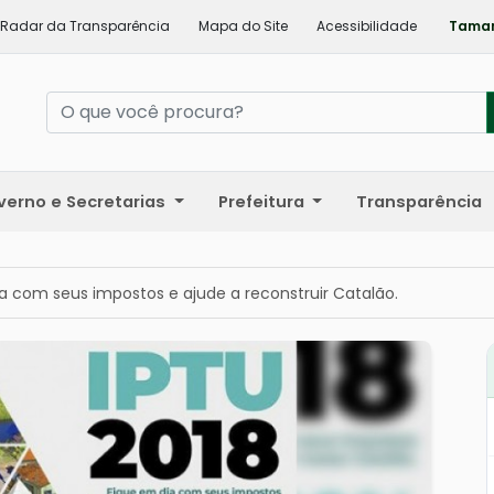
Radar da Transparência
Mapa do Site
Acessibilidade
Taman
verno e Secretarias
Prefeitura
Transparência
a com seus impostos e ajude a reconstruir Catalão.