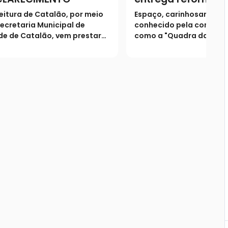
Centro Comunitár
eitura de Catalão, por meio
Espaço, carinhosamente
José Elizeu Marque
ecretaria Municipal de
conhecido pela comuni
Custódia
e de Catalão, vem prestar
como a "Quadra da Cust
eguintes esclarecimentos à
foi totalmente revitaliz
ulação
entregue aos moradores
a tradicional festa local