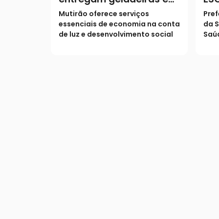
prestam serviços à
Mutirão oferece serviços
Pref
população
essenciais de economia na conta
da S
de luz e desenvolvimento social
Saúd
os s
pop