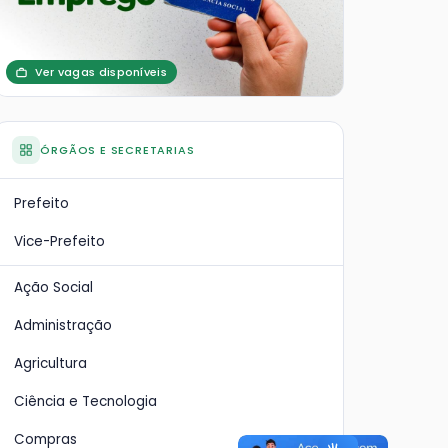
Ver vagas disponíveis
ÓRGÃOS E SECRETARIAS
Prefeito
Vice-Prefeito
Ação Social
Administração
Agricultura
Ciência e Tecnologia
lão
Ponto Facultativo
Cat
Compras
do
na 