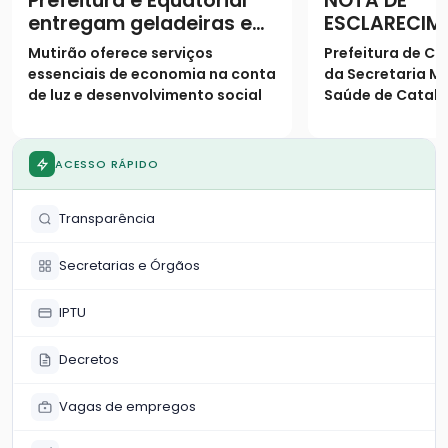
Prefeitura e Equatorial
NOTA DE
entregam geladeiras e
ESCLARECIM
prestam serviços à
Mutirão oferece serviços
Prefeitura de Ca
população
essenciais de economia na conta
da Secretaria Mu
de luz e desenvolvimento social
Saúde de Catalã
os seguintes es
população
ACESSO RÁPIDO
Transparência
Secretarias e Órgãos
IPTU
Decretos
Vagas de empregos