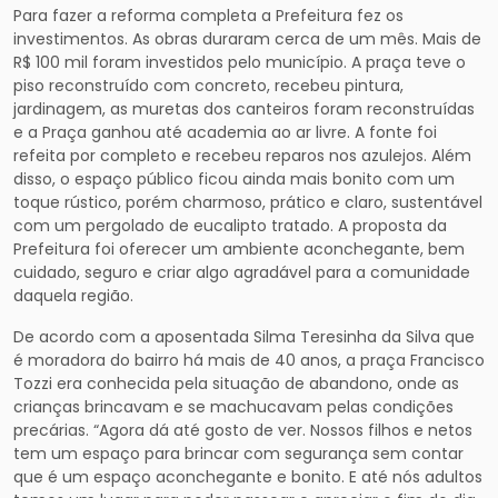
Para fazer a reforma completa a Prefeitura fez os
investimentos. As obras duraram cerca de um mês. Mais de
R$ 100 mil foram investidos pelo município. A praça teve o
piso reconstruído com concreto, recebeu pintura,
jardinagem, as muretas dos canteiros foram reconstruídas
e a Praça ganhou até academia ao ar livre. A fonte foi
refeita por completo e recebeu reparos nos azulejos. Além
disso, o espaço público ficou ainda mais bonito com um
toque rústico, porém charmoso, prático e claro, sustentável
com um pergolado de eucalipto tratado. A proposta da
Prefeitura foi oferecer um ambiente aconchegante, bem
cuidado, seguro e criar algo agradável para a comunidade
daquela região.
De acordo com a aposentada Silma Teresinha da Silva que
é moradora do bairro há mais de 40 anos, a praça Francisco
Tozzi era conhecida pela situação de abandono, onde as
crianças brincavam e se machucavam pelas condições
precárias. “Agora dá até gosto de ver. Nossos filhos e netos
tem um espaço para brincar com segurança sem contar
que é um espaço aconchegante e bonito. E até nós adultos