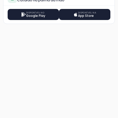
Catalão na palma da mão
DISPONÍVEL NO
DISPONÍVEL NA
Google Play
App Store