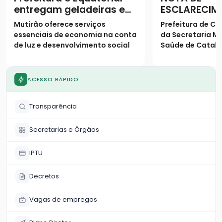
entregam geladeiras e
ESCLARECIM
prestam serviços à
Mutirão oferece serviços
Prefeitura de Ca
população
essenciais de economia na conta
da Secretaria Mu
de luz e desenvolvimento social
Saúde de Catalã
os seguintes es
população
ACESSO RÁPIDO
Transparência
Secretarias e Órgãos
IPTU
Decretos
Vagas de empregos