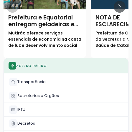
Prefeitura e Equatorial
NOTA DE
entregam geladeiras e
ESCLARECIM
prestam serviços à
Mutirão oferece serviços
Prefeitura de Ca
população
essenciais de economia na conta
da Secretaria Mu
de luz e desenvolvimento social
Saúde de Catalã
os seguintes es
população
ACESSO RÁPIDO
Transparência
Secretarias e Órgãos
IPTU
Decretos