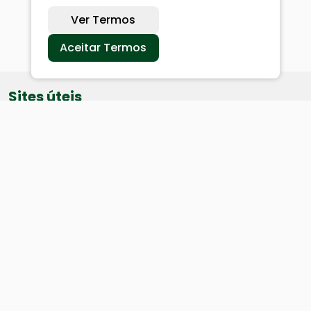
Ver Termos
Aceitar Termos
Sites úteis
Equatorial
SAE
Câmara de Vereadores
Webmail
Baixe nosso aplicativo: