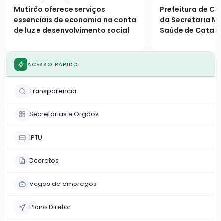
prestam serviços à
Mutirão oferece serviços
Prefeitura de Ca
população
essenciais de economia na conta
da Secretaria Mu
de luz e desenvolvimento social
Saúde de Catalã
os seguintes es
população
ACESSO RÁPIDO
Transparência
Secretarias e Órgãos
IPTU
Decretos
Vagas de empregos
Plano Diretor