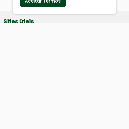
Aceitar Termos
Sites úteis
Equatorial
SAE
Câmara de Vereadores
Webmail
Baixe nosso aplicativo:
Cidade