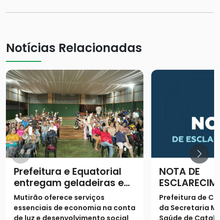
Notícias Relacionadas
Prefeitura e Equatorial
NOTA DE
entregam geladeiras e
ESCLARECIM
prestam serviços à
Mutirão oferece serviços
Prefeitura de Ca
população
essenciais de economia na conta
da Secretaria Mu
de luz e desenvolvimento social
Saúde de Catalã