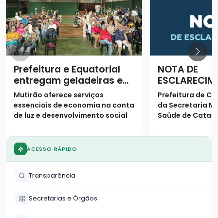
Prefeitura e Equatorial
NOTA DE
entregam geladeiras e
ESCLARECIM
prestam serviços à
Mutirão oferece serviços
Prefeitura de Ca
população
essenciais de economia na conta
da Secretaria Mu
de luz e desenvolvimento social
Saúde de Catalã
os seguintes es
população
ACESSO RÁPIDO
Transparência
Secretarias e Órgãos