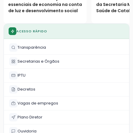
população
essenciais de economia na conta
da Secretaria Mu
de luz e desenvolvimento social
Saúde de Catalã
os seguintes es
população
ACESSO RÁPIDO
Transparência
Secretarias e Órgãos
IPTU
Decretos
Vagas de empregos
Plano Diretor
Ouvidoria