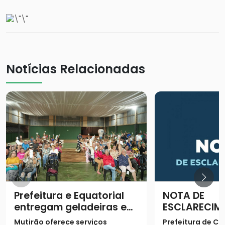
Notícias Relacionadas
Prefeitura e Equatorial
NOTA DE
entregam geladeiras e
ESCLARECIM
prestam serviços à
Mutirão oferece serviços
Prefeitura de Ca