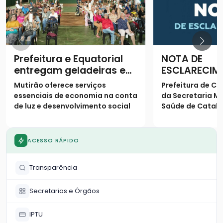
Prefeitura e Equatorial
NOTA DE
entregam geladeiras e
ESCLARECIM
prestam serviços à
Mutirão oferece serviços
Prefeitura de Ca
população
essenciais de economia na conta
da Secretaria Mu
de luz e desenvolvimento social
Saúde de Catalã
os seguintes es
população
ACESSO RÁPIDO
Transparência
Secretarias e Órgãos
IPTU