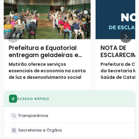
Prefeitura e Equatorial
NOTA DE
entregam geladeiras e
ESCLARECIM
prestam serviços à
Mutirão oferece serviços
Prefeitura de Ca
população
essenciais de economia na conta
da Secretaria Mu
de luz e desenvolvimento social
Saúde de Catalã
os seguintes es
população
ACESSO RÁPIDO
Transparência
Secretarias e Órgãos