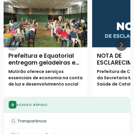
Prefeitura e Equatorial
NOTA DE
entregam geladeiras e
ESCLARECIM
prestam serviços à
Mutirão oferece serviços
Prefeitura de Ca
população
essenciais de economia na conta
da Secretaria Mu
de luz e desenvolvimento social
Saúde de Catalã
os seguintes es
população
ACESSO RÁPIDO
Transparência