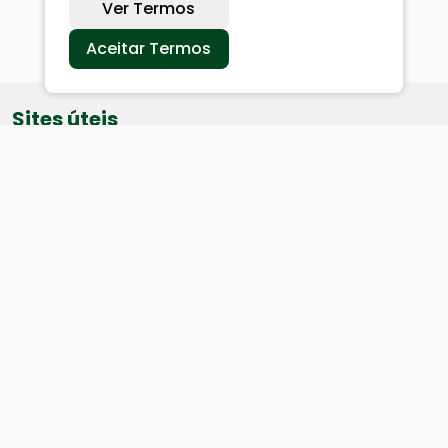
Ver Termos
Aceitar Termos
Sites úteis
Equatorial
SAE
Câmara de Vereadores
Webmail
Baixe nosso aplicativo: