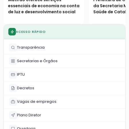
população
essenciais de economia na conta
da Secretaria Mu
de luz e desenvolvimento social
Saúde de Catalã
os seguintes es
população
ACESSO RÁPIDO
Transparência
Secretarias e Órgãos
IPTU
Decretos
Vagas de empregos
Plano Diretor
Ouvidoria