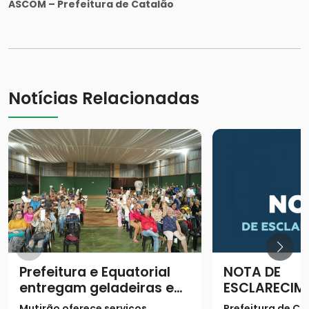
ASCOM – Prefeitura de Catalão
Notícias Relacionadas
Prefeitura e Equatorial
NOTA DE
entregam geladeiras e
ESCLARECIM
prestam serviços à
Mutirão oferece serviços
Prefeitura de Ca