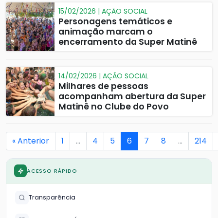
15/02/2026 | AÇÃO SOCIAL
Personagens temáticos e
animação marcam o
encerramento da Super Matinê
14/02/2026 | AÇÃO SOCIAL
Milhares de pessoas
acompanham abertura da Super
Matinê no Clube do Povo
« Anterior
1
…
4
5
6
7
8
…
214
ACESSO RÁPIDO
Transparência