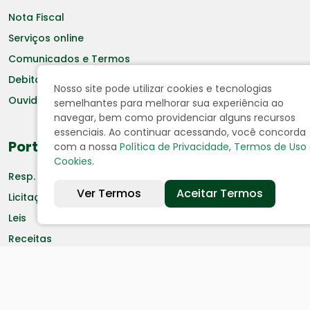
Nota Fiscal
Serviços online
Comunicados e Termos
Debitos Imóveis
Nosso site pode utilizar cookies e tecnologias
Ouvidoria
semelhantes para melhorar sua experiência ao
navegar, bem como providenciar alguns recursos
essenciais. Ao continuar acessando, você concorda
Portal da Transparência
com a nossa
Política de Privacidade
,
Termos de Uso
Cookies
.
Resp. Fiscal
Ver Termos
Aceitar Termos
Licitação
Leis
Receitas
Despesas
Decretos