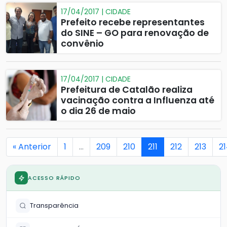
17/04/2017 | CIDADE
Prefeito recebe representantes
do SINE – GO para renovação de
convênio
17/04/2017 | CIDADE
Prefeitura de Catalão realiza
vacinação contra a Influenza até
o dia 26 de maio
« Anterior
1
…
209
210
211
212
213
2
ACESSO RÁPIDO
Transparência