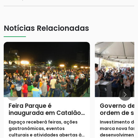
Notícias Relacionadas
Feira Parque é
Governo de 
inaugurada em Catalão
ordem de se
e inicia funcionamento
duplicação 
Espaço receberá feiras, ações
Investimento de 
para eventos e feiras
gastronômicas, eventos
marca nova fase
culturais e atividades abertas à
desenvolvimento