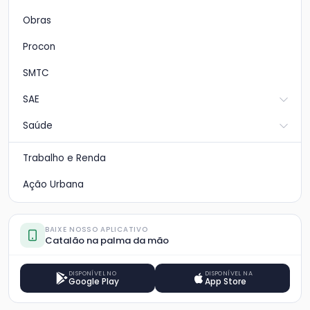
Obras
Procon
SMTC
SAE
Saúde
Trabalho e Renda
Ação Urbana
BAIXE NOSSO APLICATIVO
Catalão na palma da mão
DISPONÍVEL NO
DISPONÍVEL NA
Google Play
App Store