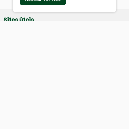
Sites úteis
Equatorial
SAE
Câmara de Vereadores
Webmail
Baixe nosso aplicativo:
Cidade