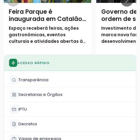
Feira Parque é
Governo de 
inaugurada em Catalão
ordem de se
e inicia funcionamento
duplicação 
Espaço receberá feiras, ações
Investimento de 
para eventos e feiras
gastronômicas, eventos
marca nova fase
culturais e atividades abertas à
desenvolvimento
comunidade
da região Sudes
ACESSO RÁPIDO
Transparência
Secretarias e Órgãos
IPTU
Decretos
Vagas de empregos