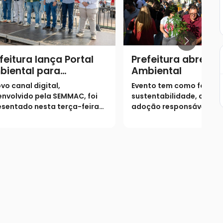
feitura lança Portal
Prefeitura abre Mo
biental para
Ambiental
dernizar atendimento
vo canal digital,
Evento tem como foco
erviços ecológicos
nvolvido pela SEMMAC, foi
sustentabilidade, cidad
sentado nesta terça-feira
adoção responsável
 durante a abertura das
vidades da Semana do Meio
iente