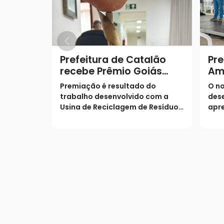
Prefeitura de Catalão
Pre
recebe Prêmio Goiás
Am
Sustentável
mo
Premiação é resultado do
O no
e s
trabalho desenvolvido com a
dese
Usina de Reciclagem de Resíduos
apre
da Construção Civil
(26)
ati
Amb