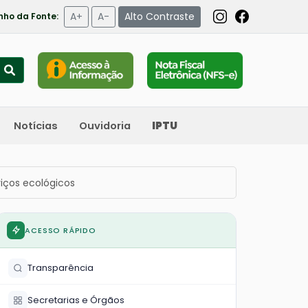
A+
A-
Alto Contraste
ho da Fonte:
Notícias
Ouvidoria
IPTU
viços ecológicos
ACESSO RÁPIDO
Transparência
Secretarias e Órgãos