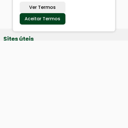
Ver Termos
Aceitar Termos
Sites úteis
Equatorial
SAE
Câmara de Vereadores
Webmail
Baixe nosso aplicativo: