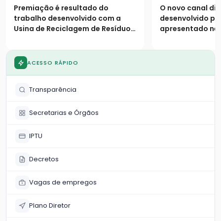
Sustentável
modernizar 
Premiação é resultado do
O novo canal digi
e serviços e
trabalho desenvolvido com a
desenvolvido pe
Usina de Reciclagem de Resíduos
apresentado nes
da Construção Civil
(26) durante a a
atividades da S
Ambiente
ACESSO RÁPIDO
Transparência
Secretarias e Órgãos
IPTU
Decretos
Vagas de empregos
Plano Diretor