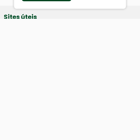
Sites úteis
Equatorial
SAE
Câmara de Vereadores
Webmail
Baixe nosso aplicativo:
Cidade
História