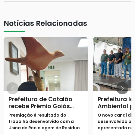
Notícias Relacionadas
Prefeitura de Catalão
Prefeitura l
recebe Prêmio Goiás
Ambiental p
Sustentável
modernizar 
Premiação é resultado do
O novo canal digi
e serviços e
trabalho desenvolvido com a
desenvolvido pe
Usina de Reciclagem de Resíduos
apresentado nes
da Construção Civil
(26) durante a a