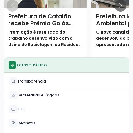
Prefeitura de Catalão
Prefeitura l
recebe Prêmio Goiás
Ambiental p
Sustentável
modernizar 
Premiação é resultado do
O novo canal digi
e serviços e
trabalho desenvolvido com a
desenvolvido pe
Usina de Reciclagem de Resíduos
apresentado nes
da Construção Civil
(26) durante a a
atividades da S
Ambiente
ACESSO RÁPIDO
Transparência
Secretarias e Órgãos
IPTU
Decretos